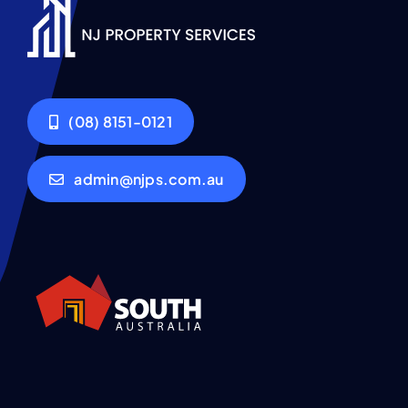
(08) 8151-0121
admin@njps.com.au